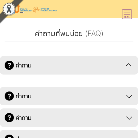
คำถามที่พบบ่อย (FAQ)
คำถาม
คำถาม
คำถาม